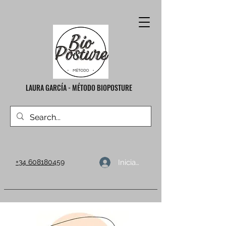
LAURA GARCÍA - MÉTODO BIOPOSTURE
Iniciar sesión
+34 608180459